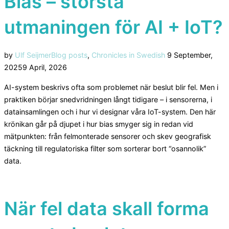
Bias – största
utmaningen för AI + IoT?
Posted
by
Ulf Seijmer
Blog posts
,
Chronicles in Swedish
9 September,
on
2025
9 April, 2026
AI-system beskrivs ofta som problemet när beslut blir fel. Men i
praktiken börjar snedvridningen långt tidigare – i sensorerna, i
datainsamlingen och i hur vi designar våra IoT-system. Den här
krönikan går på djupet i hur bias smyger sig in redan vid
mätpunkten: från felmonterade sensorer och skev geografisk
täckning till regulatoriska filter som sorterar bort “osannolik”
data.
När fel data skall forma