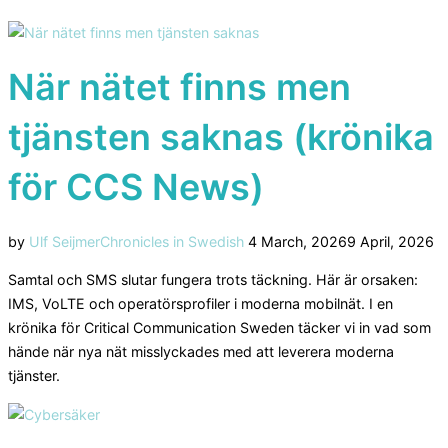
När nätet finns men
tjänsten saknas (krönika
för CCS News)
Posted
by
Ulf Seijmer
Chronicles in Swedish
4 March, 2026
9 April, 2026
on
Samtal och SMS slutar fungera trots täckning. Här är orsaken:
IMS, VoLTE och operatörsprofiler i moderna mobilnät. I en
krönika för Critical Communication Sweden täcker vi in vad som
hände när nya nät misslyckades med att leverera moderna
tjänster.