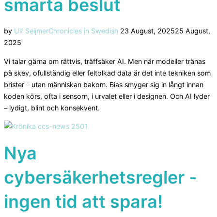
smarta beslut
Posted
by
Ulf Seijmer
Chronicles in Swedish
23 August, 2025
25 August,
on
2025
Vi talar gärna om rättvis, träffsäker AI. Men när modeller tränas
på skev, ofullständig eller feltolkad data är det inte tekniken som
brister – utan människan bakom. Bias smyger sig in långt innan
koden körs, ofta i sensorn, i urvalet eller i designen. Och AI lyder
– lydigt, blint och konsekvent.
Nya
cybersäkerhetsregler -
ingen tid att spara!