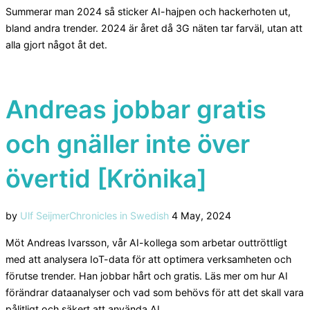
Summerar man 2024 så sticker AI-hajpen och hackerhoten ut,
bland andra trender. 2024 är året då 3G näten tar farväl, utan att
alla gjort något åt det.
Andreas jobbar gratis
och gnäller inte över
övertid [Krönika]
Posted
by
Ulf Seijmer
Chronicles in Swedish
4 May, 2024
on
Möt Andreas Ivarsson, vår AI-kollega som arbetar outtröttligt
med att analysera IoT-data för att optimera verksamheten och
förutse trender. Han jobbar hårt och gratis. Läs mer om hur AI
förändrar dataanalyser och vad som behövs för att det skall vara
pålitligt och säkert att använda AI.