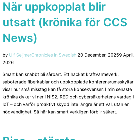
När uppkopplat blir
utsatt (krönika för CCS
News)
Posted
by
Ulf Seijmer
Chronicles in Swedish
20 December, 2025
9 April,
on
2026
Smart kan snabbt bli sårbart. Ett hackat kraftvärmeverk,
saboterade fiberkablar och uppkopplade konferensrumsskyltar
visar hur små misstag kan få stora konsekvenser. I min senaste
krönika dyker vi ner i NIS2, RED och cybersäkerhetens vardag i
IoT – och varför proaktivt skydd inte längre är ett val, utan en
nödvändighet. Så här kan smart verkligen förblir säkert.