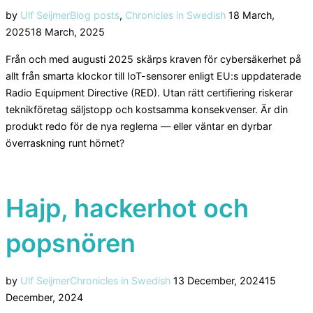
Posted
by
Ulf Seijmer
Blog posts
,
Chronicles in Swedish
18 March,
on
2025
18 March, 2025
Från och med augusti 2025 skärps kraven för cybersäkerhet på
allt från smarta klockor till IoT-sensorer enligt EU:s uppdaterade
Radio Equipment Directive (RED). Utan rätt certifiering riskerar
teknikföretag säljstopp och kostsamma konsekvenser. Är din
produkt redo för de nya reglerna — eller väntar en dyrbar
överraskning runt hörnet?
Hajp, hackerhot och
popsnören
Posted
by
Ulf Seijmer
Chronicles in Swedish
13 December, 2024
15
on
December, 2024