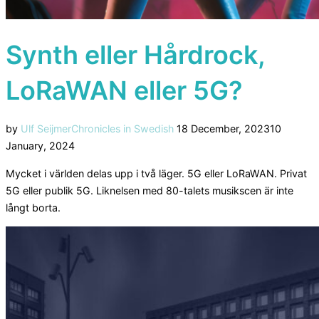
Synth eller Hårdrock,
LoRaWAN eller 5G?
Posted
by
Ulf Seijmer
Chronicles in Swedish
18 December, 2023
10
on
January, 2024
Mycket i världen delas upp i två läger. 5G eller LoRaWAN. Privat
5G eller publik 5G. Liknelsen med 80-talets musikscen är inte
långt borta.