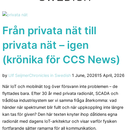
Från privata nät till
privata nät – igen
(krönika för CCS News)
Posted
by
Ulf Seijmer
Chronicles in Swedish
1 June, 2026
15 April, 2026
on
När IoT och mobilnät tog över försvann inte problemen – de
flyttades bara. Efter 30 år med privata radionät, SCADA och
trådlösa industrisystem ser vi samma fråga återkomma: vad
händer när spektrumet blir fullt och när uppkoppling inte längre
kan tas för given? Den här texten knyter ihop dåtidens egna
radionät med dagens IoT-arkitektur och visar varför fysiken
fortfarande sätter ramarna för all kommunikation.