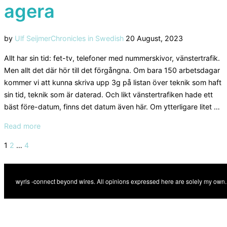
agera
Posted
by
Ulf Seijmer
Chronicles in Swedish
20 August, 2023
on
Allt har sin tid: fet-tv, telefoner med nummerskivor, vänstertrafik.
Men allt det där hör till det förgångna. Om bara 150 arbetsdagar
kommer vi att kunna skriva upp 3g på listan över teknik som haft
sin tid, teknik som är daterad. Och likt vänstertrafiken hade ett
bäst före-datum, finns det datum även här. Om ytterligare litet …
“Endast
Read more
100
Posts
1
2
…
4
arbetsdagar
pagination
med
3g
kvar:
hög
tid
att