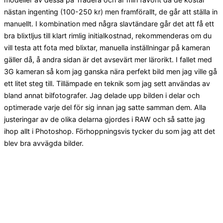
nästan ingenting (100-250 kr) men framförallt, de går att ställa in
manuellt. I kombination med några slavtändare går det att få ett
bra blixtljus till klart rimlig initialkostnad, rekommenderas om du
vill testa att fota med blixtar, manuella inställningar på kameran
gäller då, å andra sidan är det avsevärt mer lärorikt. I fallet med
3G kameran så kom jag ganska nära perfekt bild men jag ville gå
ett litet steg till. Tillämpade en teknik som jag sett användas av
bland annat bilfotografer. Jag delade upp bilden i delar och
optimerade varje del för sig innan jag satte samman dem. Alla
justeringar av de olika delarna gjordes i RAW och så satte jag
ihop allt i Photoshop. Förhoppningsvis tycker du som jag att det
blev bra avvägda bilder.