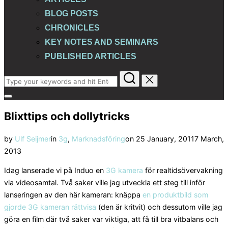
BLOG POSTS
CHRONICLES
KEY NOTES AND SEMINARS
PUBLISHED ARTICLES
Search
for:
Toggle
sidebar
Blixttips och dollytricks
&
navigation
Posted
by
Ulf Seijmer
in
3g
,
Marknadsföring
on
25 January, 2011
7 March,
on
2013
Idag lanserade vi på Induo en
3G kamera
för realtidsövervakning
via videosamtal. Två saker ville jag utveckla ett steg till inför
lanseringen av den här kameran: knäppa
en produktbild som
gjorde 3G kameran rättvisa
(den är kritvit) och dessutom ville jag
göra en film där två saker var viktiga, att få till bra vitbalans och