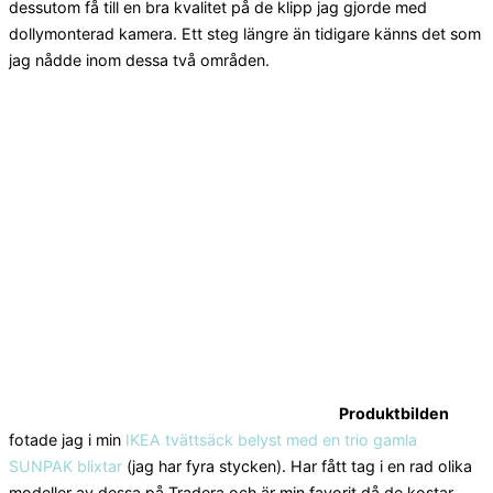
dessutom få till en bra kvalitet på de klipp jag gjorde med
dollymonterad kamera. Ett steg längre än tidigare känns det som
jag nådde inom dessa två områden.
Produktbilden
fotade jag i min
IKEA tvättsäck belyst med en trio gamla
SUNPAK blixtar
(jag har fyra stycken). Har fått tag i en rad olika
modeller av dessa på Tradera och är min favorit då de kostar