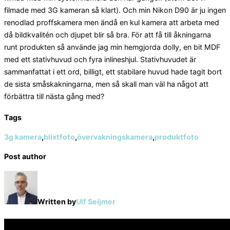
filmade med 3G kameran så klart). Och min Nikon D90 är ju ingen
renodlad proffskamera men ändå en kul kamera att arbeta med
då bildkvalitén och djupet blir så bra. För att få till åkningarna
runt produkten så använde jag min hemgjorda dolly, en bit MDF
med ett stativhuvud och fyra inlineshjul. Stativhuvudet är
sammanfattat i ett ord, billigt, ett stabilare huvud hade tagit bort
de sista småskakningarna, men så skall man väl ha något att
förbättra till nästa gång med?
Tags
3g kamera
,
blixtfoto
,
övervakningskamera
,
produktfoto
Post author
Written by
Ulf Seijmer