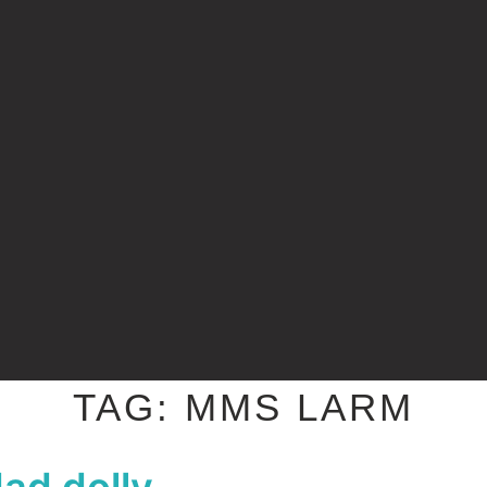
TAG:
MMS LARM
ad dolly