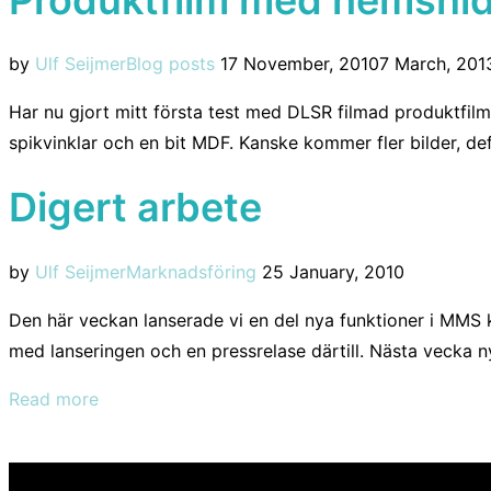
Posted
by
Ulf Seijmer
Blog posts
17 November, 2010
7 March, 201
on
Har nu gjort mitt första test med DLSR filmad produktfilm
spikvinklar och en bit MDF. Kanske kommer fler bilder, defi
Digert arbete
Posted
by
Ulf Seijmer
Marknadsföring
25 January, 2010
on
Den här veckan lanserade vi en del nya funktioner i MMS k
med lanseringen och en pressrelase därtill. Nästa vecka ny
“Digert
Read more
arbete”