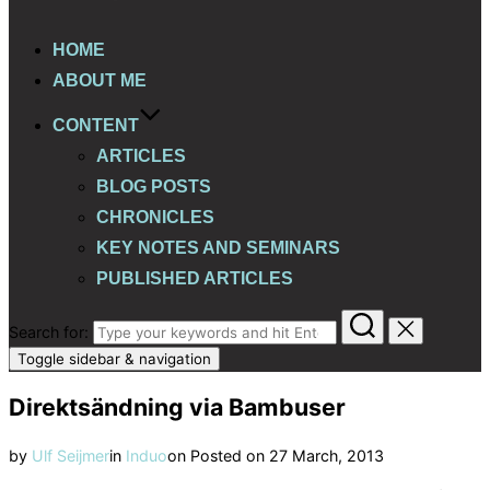
HOME
ABOUT ME
CONTENT
ARTICLES
BLOG POSTS
CHRONICLES
KEY NOTES AND SEMINARS
PUBLISHED ARTICLES
Search for:
Toggle sidebar & navigation
Direktsändning via Bambuser
by
Ulf Seijmer
in
Induo
on
Posted on
27 March, 2013