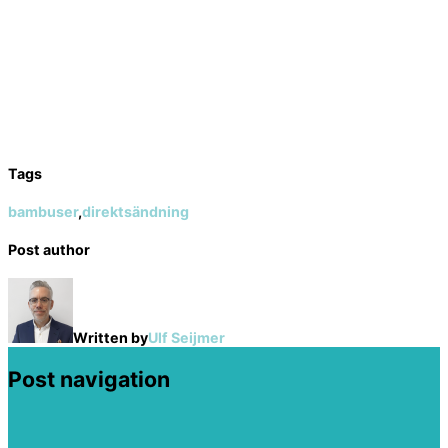
Tags
bambuser
,
direktsändning
Post author
Written by
Ulf Seijmer
Post navigation