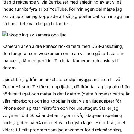
Idag direktsände vi via Bambuser med anledning av att vi på
Induo funnits fyra år på YouTube. För min egen del måste jag
skriva upp hur jag kopplade allt så jag postar det som inlägg här
så finns det kvar där jag hittar det.
Kameran är en äldre Panasonic-kamera med USB-anslutning,
den fungerar som webkamera om man vill och går att ställa in
manuellt, därmed perfekt för detta. Kameran och ansluts till
datorn.
Ljudet tar jag från en enkel stereoslipsmygga ansluten till vår
Zoom H1 som förstärker upp ljudet, därifrån tar jag signalen från
hörlursuttaget och matar in det i datorn (detta fungerar bättre än
vårt mixerbord) och jag kopplar in det via en ljudadapter för
iPhone som splittar mikrofon och hörlursuttaget. Ställer jag
volymen runt 50 så är det en lagom nivå, i dagens inspelning
hade jag den på 54 och det var i högsta laget. För att få ljudet
vidare till mitt program som jag använder för direktsändning,