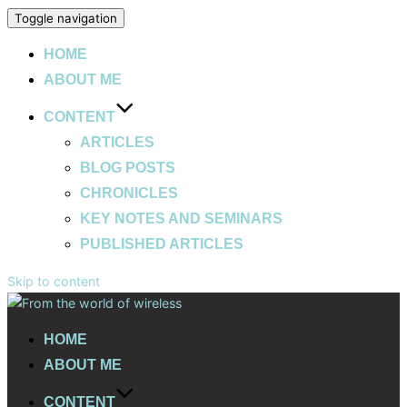
Toggle navigation
HOME
ABOUT ME
CONTENT
ARTICLES
BLOG POSTS
CHRONICLES
KEY NOTES AND SEMINARS
PUBLISHED ARTICLES
Skip to content
HOME
ABOUT ME
CONTENT