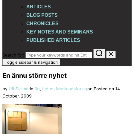
ARTICLES
BLOG POSTS
CHRONICLES
KEY NOTES AND SEMINARS
PUBLISHED ARTICLES
Search for:
Toggle sidebar & navigation
En ännu större nyhet
by
Ulf Seijmer
in
3g
,
Induo
,
Marknadsföring
on
Posted on
14
October, 2009