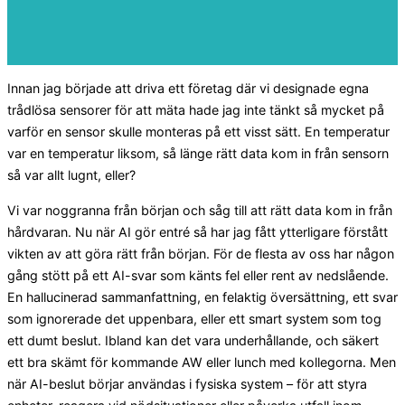
Innan jag började att driva ett företag där vi designade egna
trådlösa sensorer för att mäta hade jag inte tänkt så mycket på
varför en sensor skulle monteras på ett visst sätt. En temperatur
var en temperatur liksom, så länge rätt data kom in från sensorn
så var allt lugnt, eller?
Vi var noggranna från början och såg till att rätt data kom in från
hårdvaran. Nu när AI gör entré så har jag fått ytterligare förstått
vikten av att göra rätt från början. För de flesta av oss har någon
gång stött på ett AI-svar som känts fel eller rent av nedslående.
En hallucinerad sammanfattning, en felaktig översättning, ett svar
som ignorerade det uppenbara, eller ett smart system som tog
ett dumt beslut. Ibland kan det vara underhållande, och säkert
ett bra skämt för kommande AW eller lunch med kollegorna. Men
när AI-beslut börjar användas i fysiska system – för att styra