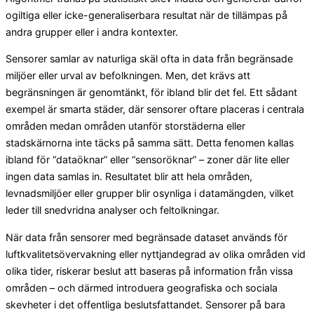
ogiltiga eller icke-generaliserbara resultat när de tillämpas på
andra grupper eller i andra kontexter.
Sensorer samlar av naturliga skäl ofta in data från begränsade
miljöer eller urval av befolkningen. Men, det krävs att
begränsningen är genomtänkt, för ibland blir det fel. Ett sådant
exempel är smarta städer, där sensorer oftare placeras i centrala
områden medan områden utanför storstäderna eller
stadskärnorna inte täcks på samma sätt. Detta fenomen kallas
ibland för “dataöknar” eller “sensoröknar” – zoner där lite eller
ingen data samlas in. Resultatet blir att hela områden,
levnadsmiljöer eller grupper blir osynliga i datamängden, vilket
leder till snedvridna analyser och feltolkningar.
När data från sensorer med begränsade dataset används för
luftkvalitetsövervakning eller nyttjandegrad av olika områden vid
olika tider, riskerar beslut att baseras på information från vissa
områden – och därmed introduera geografiska och sociala
skevheter i det offentliga beslutsfattandet. Sensorer på bara