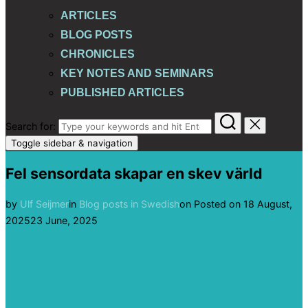
ARTICLES
BLOG POSTS
CHRONICLES
KEY NOTES AND SEMINARS
PUBLISHED ARTICLES
Search for:
Toggle sidebar & navigation
Fel sensordata skapar en skev värld
by
Ulf Seijmer
in
Blog posts in Swedish
on
Posted on
18 August,
2025
23 June, 2025