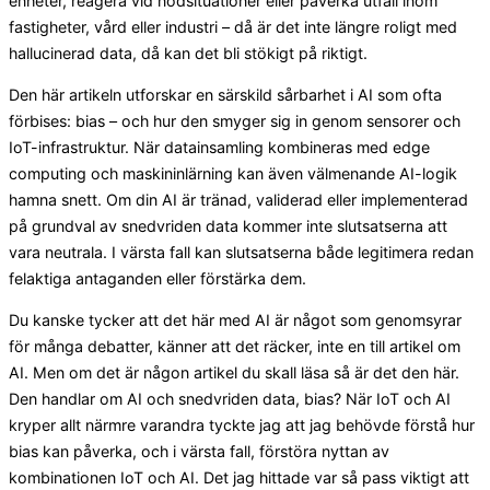
enheter, reagera vid nödsituationer eller påverka utfall inom
fastigheter, vård eller industri – då är det inte längre roligt med
hallucinerad data, då kan det bli stökigt på riktigt.
Den här artikeln utforskar en särskild sårbarhet i AI som ofta
förbises: bias – och hur den smyger sig in genom sensorer och
IoT-infrastruktur. När datainsamling kombineras med edge
computing och maskininlärning kan även välmenande AI-logik
hamna snett. Om din AI är tränad, validerad eller implementerad
på grundval av snedvriden data kommer inte slutsatserna att
vara neutrala. I värsta fall kan slutsatserna både legitimera redan
felaktiga antaganden eller förstärka dem.
Du kanske tycker att det här med AI är något som genomsyrar
för många debatter, känner att det räcker, inte en till artikel om
AI. Men om det är någon artikel du skall läsa så är det den här.
Den handlar om AI och snedvriden data, bias? När IoT och AI
kryper allt närmre varandra tyckte jag att jag behövde förstå hur
bias kan påverka, och i värsta fall, förstöra nyttan av
kombinationen IoT och AI. Det jag hittade var så pass viktigt att