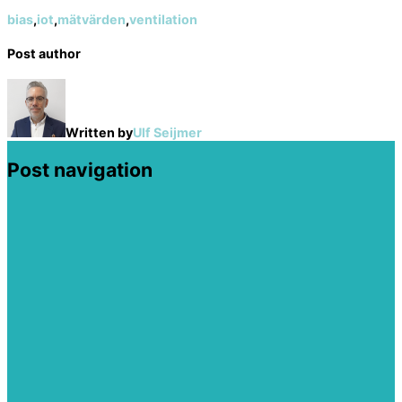
bias
,
iot
,
mätvärden
,
ventilation
Post author
Written by
Ulf Seijmer
Post navigation