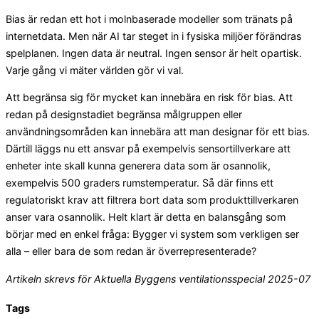
Bias är redan ett hot i molnbaserade modeller som tränats på
internetdata. Men när AI tar steget in i fysiska miljöer förändras
spelplanen. Ingen data är neutral. Ingen sensor är helt opartisk.
Varje gång vi mäter världen gör vi val.
Att begränsa sig för mycket kan innebära en risk för bias. Att
redan på designstadiet begränsa målgruppen eller
användningsområden kan innebära att man designar för ett bias.
Därtill läggs nu ett ansvar på exempelvis sensortillverkare att
enheter inte skall kunna generera data som är osannolik,
exempelvis 500 graders rumstemperatur. Så där finns ett
regulatoriskt krav att filtrera bort data som produkttillverkaren
anser vara osannolik. Helt klart är detta en balansgång som
börjar med en enkel fråga: Bygger vi system som verkligen ser
alla – eller bara de som redan är överrepresenterade?
Artikeln skrevs för Aktuella Byggens ventilationsspecial 2025-07
Tags