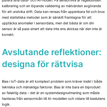
justera sina data- och AI-flöden. På sensornivå är regelbunden
kalibrering och en löpande validering av mätvärden avgörande
för att undvika drift. Data kan rensas från uppenbara fel och brus
med statistiska metoder som är särskilt framtagna för att
upptäcka anomalier i sensordata, men det bästa är om din
sensor är så pass smart att data inte ens skickas när den inte är
korrekt.
Avslutande reflektioner:
designa för rättvisa
Bias i IoT-data är ett komplext problem som kräver insikt i både
tekniska och mänskliga faktorer. Bias är inte bara en biprodukt
av felaktig data – det är en systemdesignutmaning som måste
hanteras från sensornivån till AI-modellen och vidare till beslutens
logik.