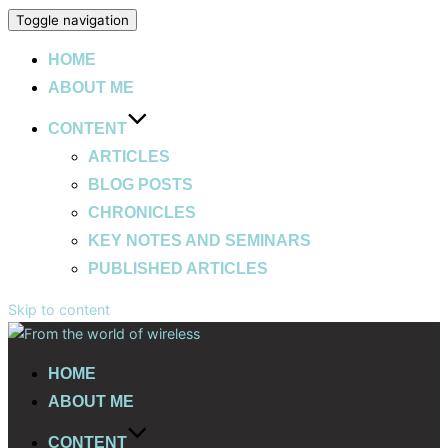
Toggle navigation
HOME
ABOUT ME
CONTENT
ARTICLES
BLOG POSTS
CHRONICLES
KEY NOTES AND SEMINARS
PUBLISHED ARTICLES
Skip to content
HOME
ABOUT ME
CONTENT