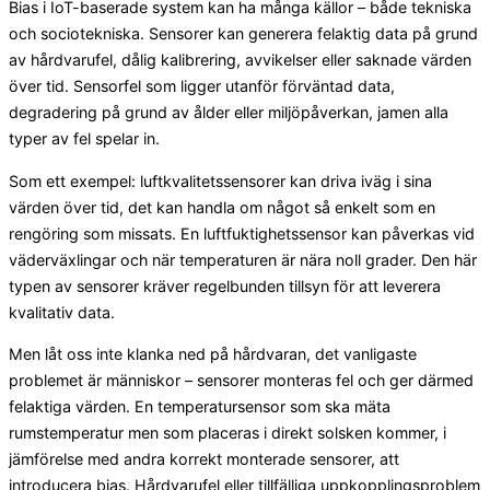
Bias i IoT-baserade system kan ha många källor – både tekniska
och sociotekniska. Sensorer kan generera felaktig data på grund
av hårdvarufel, dålig kalibrering, avvikelser eller saknade värden
över tid. Sensorfel som ligger utanför förväntad data,
degradering på grund av ålder eller miljöpåverkan, jamen alla
typer av fel spelar in.
Som ett exempel: luftkvalitetssensorer kan driva iväg i sina
värden över tid, det kan handla om något så enkelt som en
rengöring som missats. En luftfuktighetssensor kan påverkas vid
väderväxlingar och när temperaturen är nära noll grader. Den här
typen av sensorer kräver regelbunden tillsyn för att leverera
kvalitativ data.
Men låt oss inte klanka ned på hårdvaran, det vanligaste
problemet är människor – sensorer monteras fel och ger därmed
felaktiga värden. En temperatursensor som ska mäta
rumstemperatur men som placeras i direkt solsken kommer, i
jämförelse med andra korrekt monterade sensorer, att
introducera bias. Hårdvarufel eller tillfälliga uppkopplingsproblem