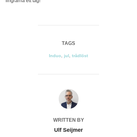
fingrarna ett tag!
TAGS
Induo
,
jul
,
trådlöst
POST AUTHOR
WRITTEN BY
Ulf Seijmer