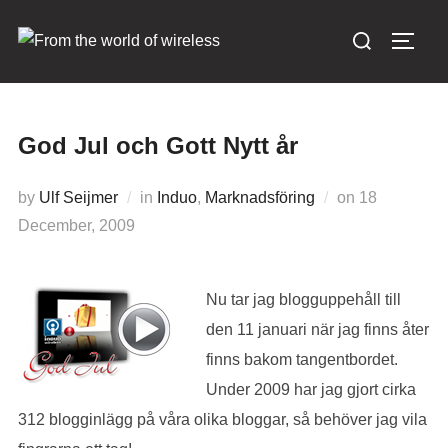
Skip
Search
to
TOGG
for:
content
God Jul och Gott Nytt år
by
Ulf Seijmer
in
Induo
,
Marknadsföring
on
Posted
18
December, 2009
on
Nu tar jag blogguppehåll till
den 11 januari när jag finns åter
finns bakom tangentbordet.
Under 2009 har jag gjort cirka
312 blogginlägg på våra olika bloggar, så behöver jag vila