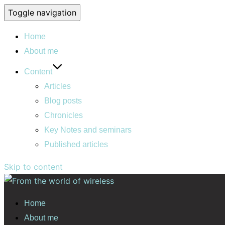
Toggle navigation
Home
About me
Content
Articles
Blog posts
Chronicles
Key Notes and seminars
Published articles
Skip to content
Home
About me