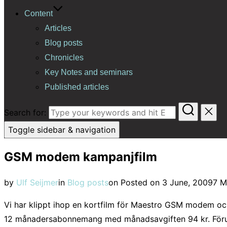
Content
Articles
Blog posts
Chronicles
Key Notes and seminars
Published articles
Search for:
Toggle sidebar & navigation
GSM modem kampanjfilm
by
Ulf Seijmer
in
Blog posts
on
Posted on
3 June, 2009
7 M
Vi har klippt ihop en kortfilm för Maestro GSM modem o
12 månadersabonnemang med månadsavgiften 94 kr. Förut