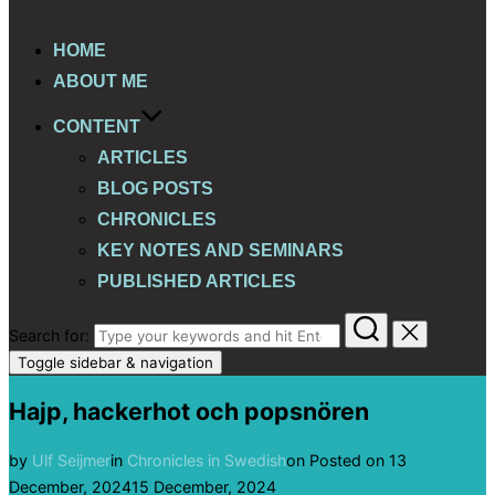
HOME
ABOUT ME
CONTENT
ARTICLES
BLOG POSTS
CHRONICLES
KEY NOTES AND SEMINARS
PUBLISHED ARTICLES
Search for:
Toggle sidebar & navigation
Hajp, hackerhot och popsnören
by
Ulf Seijmer
in
Chronicles in Swedish
on
Posted on
13
December, 2024
15 December, 2024