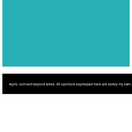
The future of IoT:
Previous
Previous
game-changing trends for
2025