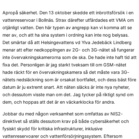
Apropå säkerhet. Den 13 oktober skedde ett inbrottsförsök i en
vattenreservoar i Bollnäs. Strax därefter utfärdades ett VMA om
otjänligt vatten. Den här typen av angrepp kan vi komma att se
mer av, och att ha sina system i ordning kan inte nog belysas.
Det smärtar då att Helsingevattens vd Ylva Jedebäck Lindberg
menar att efter nedkopplingen av 2G- och 3G-nätet så fungerar
inte övervakningskamerorna som de ska. De hade inte haft tid att
fixa det. Personligen är jag starkt tveksam till om GSM-nätet
hade räckt för en övervakningskamera så det måste vara 3G-
nätets nedsläckning som är orsakat bortfallet, och dess bäst före
datum är ju extremt snart. Att näten släcks är inte nya nyheter,
och dessutom visste man om det. Jag tycker på riktigt synd om
dem, och hoppas att det är en väckarklocka för andra.
Jobbar du med någon verksamhet som omfattas av NIS2-
direktivet så ställs dessutom krav på både cybersäkerhet och
fysiskt skydd för kritiska infrastrukturer, inklusive
vattenreservoarer och vattenförsörjningssystem. Eftersom