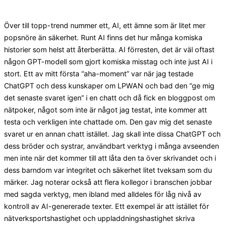
Över till topp-trend nummer ett, AI, ett ämne som är litet mer
popsnöre än säkerhet. Runt AI finns det hur många komiska
historier som helst att återberätta. AI förresten, det är väl oftast
någon GPT-modell som gjort komiska misstag och inte just AI i
stort. Ett av mitt första “aha-moment” var när jag testade
ChatGPT och dess kunskaper om LPWAN och bad den “ge mig
det senaste svaret igen” i en chatt och då fick en bloggpost om
nätpoker, något som inte är något jag testat, inte kommer att
testa och verkligen inte chattade om. Den gav mig det senaste
svaret ur en annan chatt istället. Jag skall inte dissa ChatGPT och
dess bröder och systrar, användbart verktyg i många avseenden
men inte när det kommer till att låta den ta över skrivandet och i
dess barndom var integritet och säkerhet litet tveksam som du
märker. Jag noterar också att flera kollegor i branschen jobbar
med sagda verktyg, men ibland med alldeles för låg nivå av
kontroll av AI-genererade texter. Ett exempel är att istället för
nätverksportshastighet och uppladdningshastighet skriva