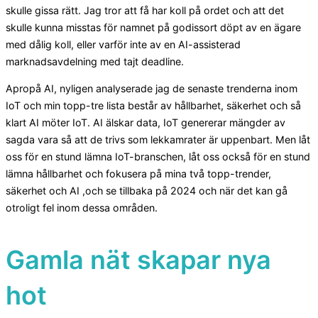
skulle gissa rätt. Jag tror att få har koll på ordet och att det
skulle kunna misstas för namnet på godissort döpt av en ägare
med dålig koll, eller varför inte av en AI-assisterad
marknadsavdelning med tajt deadline.
Apropå AI, nyligen analyserade jag de senaste trenderna inom
IoT och min topp-tre lista består av hållbarhet, säkerhet och så
klart AI möter IoT. AI älskar data, IoT genererar mängder av
sagda vara så att de trivs som lekkamrater är uppenbart. Men låt
oss för en stund lämna IoT-branschen, låt oss också för en stund
lämna hållbarhet och fokusera på mina två topp-trender,
säkerhet och AI ,och se tillbaka på 2024 och när det kan gå
otroligt fel inom dessa områden.
Gamla nät skapar nya
hot