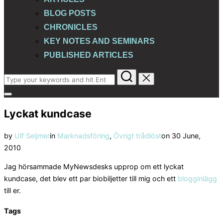
BLOG POSTS
CHRONICLES
KEY NOTES AND SEMINARS
PUBLISHED ARTICLES
Search
for:
Toggle
sidebar
Lyckat kundcase
&
navigation
Posted
by
Ulf Seijmer
in
Marknadsföring
,
Övrigt trådlöst
on
30 June,
on
2010
Jag hörsammade MyNewsdesks upprop om ett lyckat
kundcase, det blev ett par biobiljetter till mig och ett
blogginlägg
till er.
Tags