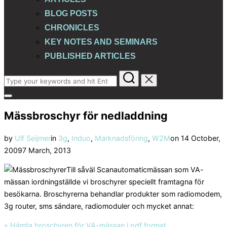
BLOG POSTS
CHRONICLES
KEY NOTES AND SEMINARS
PUBLISHED ARTICLES
Search
for:
Toggle
sidebar
Mässbroschyr för nedladdning
&
navigation
Posted
by
Ulf Seijmer
in
3g
,
Induo
,
Marknadsföring
,
W2M
on
14 October,
on
2009
7 March, 2013
Till såväl Scanautomaticmässan som VA-
mässan iordningställde vi broschyrer speciellt framtagna för
besökarna. Broschyrerna behandlar produkter som radiomodem,
3g router, sms sändare, radiomoduler och mycket annat:
» Hämta broschyren för VA-mässan i pdf format