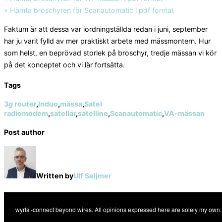
» Hämta broschyren för Scanautomatic i pdf format
Faktum är att dessa var iordningställda redan i juni, september
har ju varit fylld av mer praktiskt arbete med mässmontern. Hur
som helst, en beprövad storlek på broschyr, tredje mässan vi kör
på det konceptet och vi lär fortsätta.
Tags
3g router
,
Induo
,
mässa
,
Satel
radiomodem
,
satellar
,
satelline
,
Scanautomatic
,
VA-mässan
Post author
Written by
Ulf Seijmer