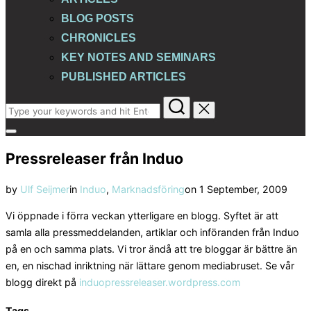
BLOG POSTS
CHRONICLES
KEY NOTES AND SEMINARS
PUBLISHED ARTICLES
Search
for:
Toggle
sidebar
Pressreleaser från Induo
&
navigation
Posted
by
Ulf Seijmer
in
Induo
,
Marknadsföring
on
1 September, 2009
on
Vi öppnade i förra veckan ytterligare en blogg. Syftet är att
samla alla pressmeddelanden, artiklar och införanden från Induo
på en och samma plats. Vi tror ändå att tre bloggar är bättre än
en, en nischad inriktning när lättare genom mediabruset. Se vår
blogg direkt på
induopressreleaser.wordpress.com
Tags