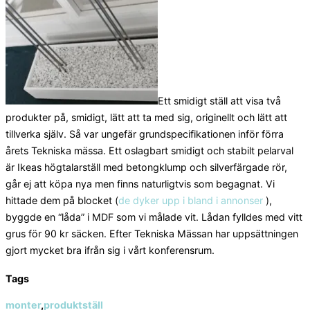
Ett smidigt ställ att visa två
produkter på, smidigt, lätt att ta med sig, originellt och lätt att
tillverka själv. Så var ungefär grundspecifikationen inför förra
årets Tekniska mässa. Ett oslagbart smidigt och stabilt pelarval
är Ikeas högtalarställ med betongklump och silverfärgade rör,
går ej att köpa nya men finns naturligtvis som begagnat. Vi
hittade dem på blocket (
de dyker upp i bland i annonser
),
byggde en “låda” i MDF som vi målade vit. Lådan fylldes med vitt
grus för 90 kr säcken. Efter Tekniska Mässan har uppsättningen
gjort mycket bra ifrån sig i vårt konferensrum.
Tags
monter
,
produktställ