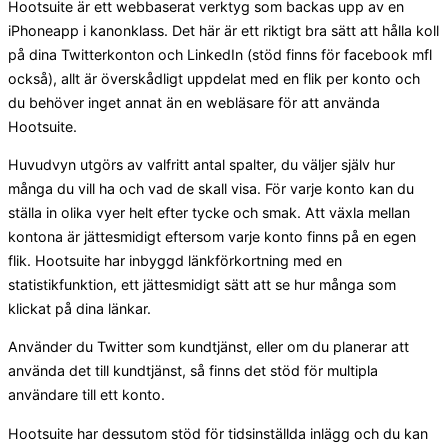
Hootsuite är ett webbaserat verktyg som backas upp av en
iPhoneapp i kanonklass. Det här är ett riktigt bra sätt att hålla koll
på dina Twitterkonton och LinkedIn (stöd finns för facebook mfl
också), allt är överskådligt uppdelat med en flik per konto och
du behöver inget annat än en webläsare för att använda
Hootsuite.
Huvudvyn utgörs av valfritt antal spalter, du väljer själv hur
många du vill ha och vad de skall visa. För varje konto kan du
ställa in olika vyer helt efter tycke och smak. Att växla mellan
kontona är jättesmidigt eftersom varje konto finns på en egen
flik. Hootsuite har inbyggd länkförkortning med en
statistikfunktion, ett jättesmidigt sätt att se hur många som
klickat på dina länkar.
Använder du Twitter som kundtjänst, eller om du planerar att
använda det till kundtjänst, så finns det stöd för multipla
användare till ett konto.
Hootsuite har dessutom stöd för tidsinställda inlägg och du kan