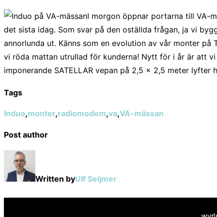
on
I morgon öppnar portarna till VA-m
det sista idag. Som svar på den oställda frågan, ja vi by
annorlunda ut. Känns som en evolution av vår monter på T
vi röda mattan utrullad för kunderna! Nytt för i år är att v
imponerande SATELLAR vepan på 2,5 x 2,5 meter lyfter h
Tags
Induo
,
monter
,
radiomodem
,
va
,
VA-mässan
Post author
Written by
Ulf Seijmer