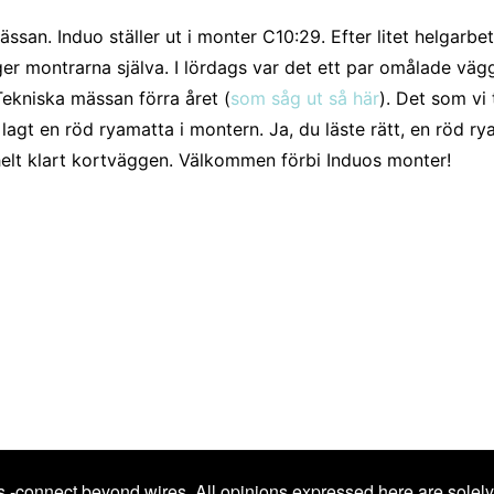
ässan. Induo ställer ut i monter C10:29. Efter litet helgar
gger montrarna själva. I lördags var det ett par omålade v
ekniska mässan förra året (
som såg ut så här
). Det som vi 
i lagt en röd ryamatta i montern. Ja, du läste rätt, en röd r
elt klart kortväggen. Välkommen förbi Induos monter!