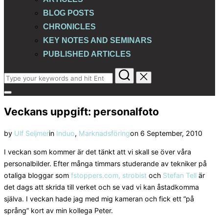
BLOG POSTS
CHRONICLES
KEY NOTES AND SEMINARS
PUBLISHED ARTICLES
Search
for:
Toggle
sidebar
Veckans uppgift: personalfoto
&
navigation
Posted
by
Ulf Seijmer
in
Induo
,
Marknadsföring
on
6 September, 2010
on
I veckan som kommer är det tänkt att vi skall se över våra
personalbilder. Efter många timmars studerande av tekniker på
otaliga bloggar som
fstoppers.com,
strobist
och
Stefan Tell
är
det dags att skrida till verket och se vad vi kan åstadkomma
själva. I veckan hade jag med mig kameran och fick ett “på
språng” kort av min kollega Peter.