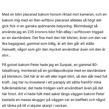
Med en blixt placerad bakom honom riktad mot kameran, och en
bakom mig med en liten softbox placerad alldeles så högt det
gick fick vi en ganska spännande belysning. Blixtmässigt så
använde jag en 235 kronors blixt från eBay i softboxen triggad
av en slavtändare. Det fina med den här blixten, även om den var
lika begagnad, gammal som billig, är att den går att ställa
manuellt, något som gör den mycket användbar även om den är
stor…
På golvet bakom Peter hade jag en Sunpak, en gammal 80-
talsslitvarg, monterad på en gorillapodkopia med en slavtändare
på blixtskon. Det här är en allt eller inget blixt, så den slår med full
kraft. Jag har nu investerat i ett paraply att sätta framför mina
fullkrämsblixtar, det hade troligen varit användbart även på det
här fotot. Att vi hade fullt med saker längs väggen bakom Peter
kastade en massa skuggor på väggen var en bieffekt och något
att tänka på till vi skjuter skarpt i veckan.