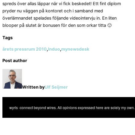
spreds över allas läppar när vi fick beskedet! Ett fint diplom
pryder nu väggen på kontoret och i samband med
överlämnandet spelades följande videointervju in. En liten
blooper på slutet är bonusen för den som orkar titta 🙂
Tags
årets pressrum 2010
,
Induo
,
mynewsdesk
Post author
Written by
Ulf Seijmer