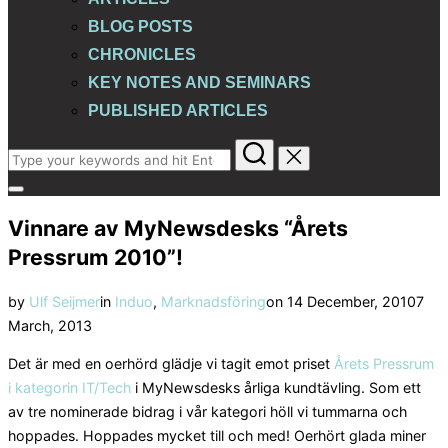
BLOG POSTS
CHRONICLES
KEY NOTES AND SEMINARS
PUBLISHED ARTICLES
Search
for:
Toggle
sidebar
Vinnare av MyNewsdesks “Årets
&
navigation
Pressrum 2010”!
Posted
by
Ulf Seijmer
in
Induo
,
Marknadsföring
on
14 December, 2010
7
on
March, 2013
Det är med en oerhörd glädje vi tagit emot priset
Årets Pressrum
i kategorin IT/Tech
i MyNewsdesks årliga kundtävling. Som ett
av tre nominerade bidrag i vår kategori höll vi tummarna och
hoppades. Hoppades mycket till och med! Oerhört glada miner