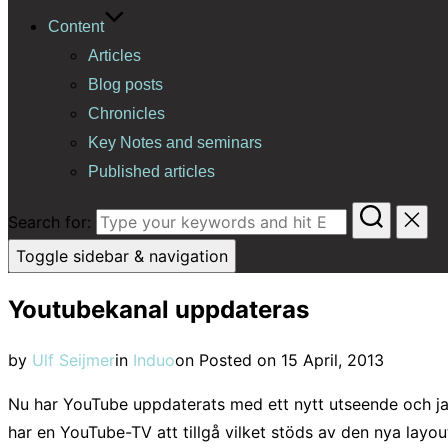
Content
Articles
Blog posts
Chronicles
Key Notes and seminars
Published articles
Search for:
Toggle sidebar & navigation
Youtubekanal uppdateras
by
Ulf Seijmer
in
Induo
on
Posted on
15 April, 2013
Nu har YouTube uppdaterats med ett nytt utseende och ja
har en YouTube-TV att tillgå vilket stöds av den nya layou