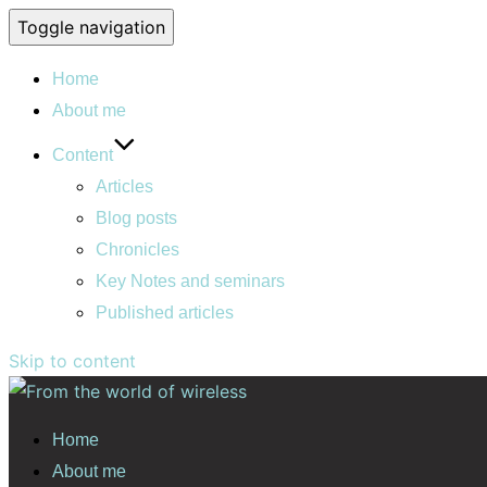
Toggle navigation
Home
About me
Content
Articles
Blog posts
Chronicles
Key Notes and seminars
Published articles
Skip to content
Home
About me