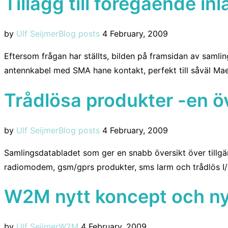
Tillägg till föregående in
Posted
by
Ulf Seijmer
Blog posts
4 February, 2009
on
Eftersom frågan har ställts, bilden på framsidan av samli
antennkabel med SMA hane kontakt, perfekt till såväl
Trådlösa produkter -en ö
Posted
by
Ulf Seijmer
Blog posts
4 February, 2009
on
Samlingsdatabladet som ger en snabb översikt över tillgän
radiomodem, gsm/gprs produkter, sms larm och trådlös I/O-
W2M nytt koncept och ny
Posted
by
Ulf Seijmer
W2M
4 February, 2009