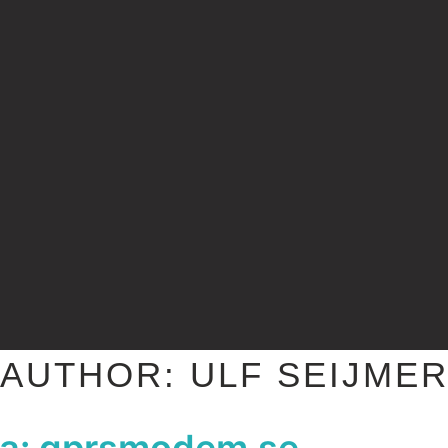
AUTHOR:
ULF SEIJME
a: gprsmodem.se