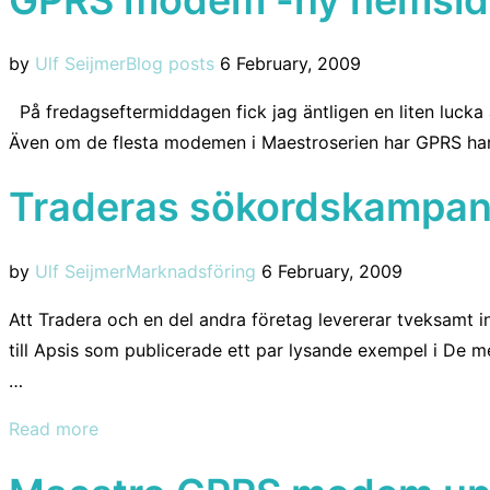
Posted
by
Ulf Seijmer
Blog posts
6 February, 2009
on
På fredagseftermiddagen fick jag äntligen en liten luc
Även om de flesta modemen i Maestroserien har GPRS har 
Traderas sökordskampanj
Posted
by
Ulf Seijmer
Marknadsföring
6 February, 2009
on
Att Tradera och en del andra företag levererar tveksamt i
till Apsis som publicerade ett par lysande exempel i De 
…
“Traderas
Read more
sökordskampanj
fegar