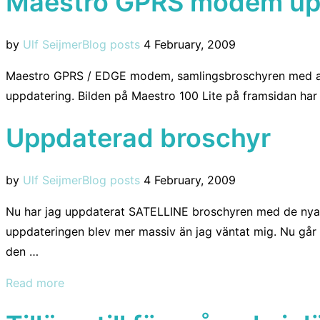
Maestro GPRS modem up
ur”
Posted
by
Ulf Seijmer
Blog posts
4 February, 2009
on
Maestro GPRS / EDGE modem, samlingsbroschyren med alla
uppdatering. Bilden på Maestro 100 Lite på framsidan har
Uppdaterad broschyr
Posted
by
Ulf Seijmer
Blog posts
4 February, 2009
on
Nu har jag uppdaterat SATELLINE broschyren med de nya 
uppdateringen blev mer massiv än jag väntat mig. Nu går a
den …
“Uppdaterad
Read more
broschyr”