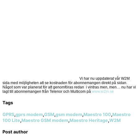
Vi har nu uppdaterat vår W2M
sida med möjligheten att se kostnaden för abonnemangen direkt på sidan.
Något som var planerat för att genomföras redan i vintras men, men… nu har vi
lagt till abonnemangen från Telenor och Multicom på
www.w2m.se
Tags
GPRS
,
gprs modem
,
GSM
,
gsm modem
,
Maestro 100
,
Maestro
100 Lite
,
Maestro GSM modem
,
Maestro Heritage
,
W2M
Post author