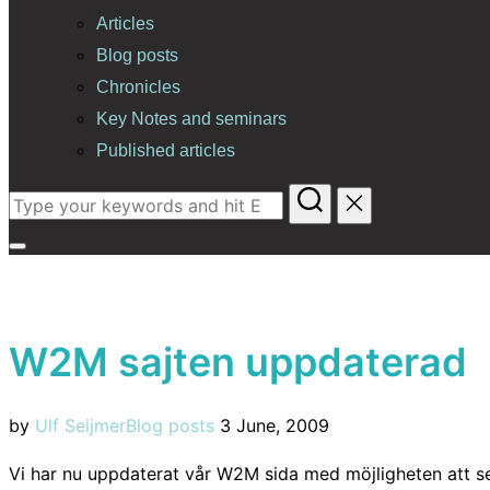
Articles
Blog posts
Chronicles
Key Notes and seminars
Published articles
Search
for:
Toggle
sidebar
&
W2M sajten uppdaterad
navigation
Posted
by
Ulf Seijmer
Blog posts
3 June, 2009
on
Vi har nu uppdaterat vår W2M sida med möjligheten att s