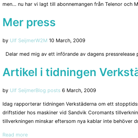
men… nu har vi lagt till abonnemangen från Telenor och
Mer press
Posted
by
Ulf Seijmer
W2M
10 March, 2009
on
Delar med mig av ett införande av dagens pressrelease p
Artikel i tidningen Verks
Posted
by
Ulf Seijmer
Blog posts
6 March, 2009
on
Idag rapporterar tidningen Verkstäderna om ett stopptid
driftstider hos maskiner vid Sandvik Coromants tillverknin
tillverkningen minskar eftersom nya kablar inte behöver d
“Artikel
Read more