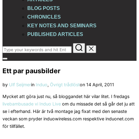
BLOG POSTS
CHRONICLES
KEY NOTES AND SEMINARS
PUBLISHED ARTICLES
Search
for:
Toggle
sidebar
Ett par pausbilder
&
navigation
Posted
by
Ulf Seijmer
in
Induo
,
Övrigt trådlöst
on
14 April, 2011
on
Mycket att göra just nu, så bloggandet här vilar litet. I fredags
livebambusade vi Induo Live
om du missade det så går det ju att
se i efterhand. Här är två montage jag fixat med den senaste
veckan som pryder induowireless.com respektive induonet.com
för tillfället.