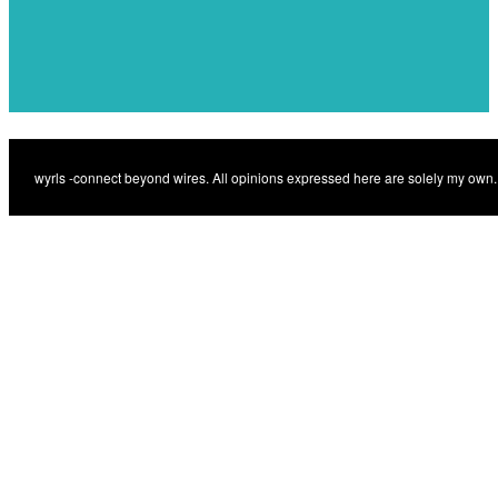
Previous
Mobilnätens
Previous
krisberedskap