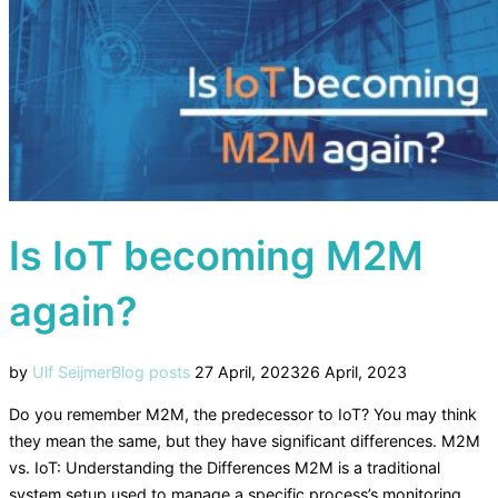
Is IoT becoming M2M
again?
Posted
by
Ulf Seijmer
Blog posts
27 April, 2023
26 April, 2023
on
Do you remember M2M, the predecessor to IoT? You may think
they mean the same, but they have significant differences. M2M
vs. IoT: Understanding the Differences M2M is a traditional
system setup used to manage a specific process’s monitoring,