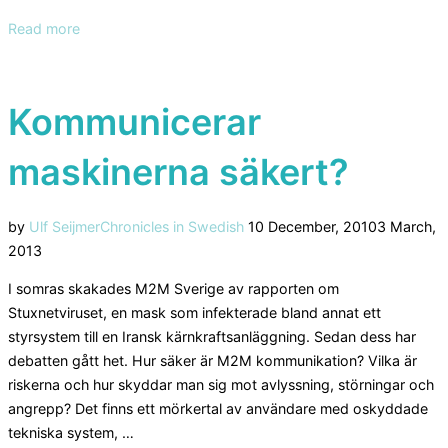
“M2M
Read more
säkerhet
från
den
Kommunicerar
redaktionella
sidan”
maskinerna säkert?
Posted
by
Ulf Seijmer
Chronicles in Swedish
10 December, 2010
3 March,
on
2013
I somras skakades M2M Sverige av rapporten om
Stuxnetviruset, en mask som infekterade bland annat ett
styrsystem till en Iransk kärnkraftsanläggning. Sedan dess har
debatten gått het. Hur säker är M2M kommunikation? Vilka är
riskerna och hur skyddar man sig mot avlyssning, störningar och
angrepp? Det finns ett mörkertal av användare med oskyddade
tekniska system, …