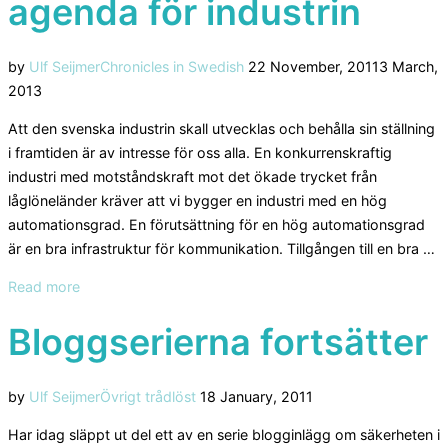
agenda för industrin
Posted
by
Ulf Seijmer
Chronicles in Swedish
22 November, 2011
3 March,
on
2013
Att den svenska industrin skall utvecklas och behålla sin ställning
i framtiden är av intresse för oss alla. En konkurrenskraftig
industri med motståndskraft mot det ökade trycket från
låglöneländer kräver att vi bygger en industri med en hög
automationsgrad. En förutsättning för en hög automationsgrad
är en bra infrastruktur för kommunikation. Tillgången till en bra …
“Dags
Read more
för
Bloggserierna fortsätter
en
digital
agenda
Posted
by
Ulf Seijmer
Övrigt trådlöst
18 January, 2011
för
on
industrin”
Har idag släppt ut del ett av en serie blogginlägg om säkerheten i