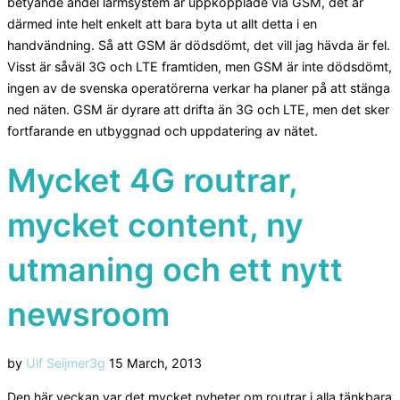
betyande andel larmsystem är uppkopplade via GSM, det är
därmed inte helt enkelt att bara byta ut allt detta i en
handvändning. Så att GSM är dödsdömt, det vill jag hävda är fel.
Visst är såväl 3G och LTE framtiden, men GSM är inte dödsdömt,
ingen av de svenska operatörerna verkar ha planer på att stänga
ned näten. GSM är dyrare att drifta än 3G och LTE, men det sker
fortfarande en utbyggnad och uppdatering av nätet.
Mycket 4G routrar,
mycket content, ny
utmaning och ett nytt
newsroom
Posted
by
Ulf Seijmer
3g
15 March, 2013
on
Den här veckan var det mycket nyheter om routrar i alla tänkbara