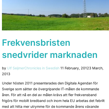
Frekvensbristen
snedvrider marknaden
Posted
by
Ulf Seijmer
Chronicles in Swedish
11 February, 2012
3 March,
on
2013
Under hösten 2011 presenterades den Digitala Agendan för
Sverige som sätter de övergripande IT-målen de kommande
åren. För att nå en del av målen krävs att fler frekvensband
frigörs för mobilt bredband och inom hela EU arbetas det febrilt
med att hitta mer utrymme för de kommande årens växande