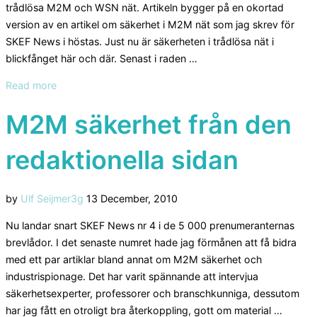
trådlösa M2M och WSN nät. Artikeln bygger på en okortad
version av en artikel om säkerhet i M2M nät som jag skrev för
SKEF News i höstas. Just nu är säkerheten i trådlösa nät i
blickfånget här och där. Senast i raden …
“Bloggserierna
Read more
fortsätter”
M2M säkerhet från den
redaktionella sidan
Posted
by
Ulf Seijmer
3g
13 December, 2010
on
Nu landar snart SKEF News nr 4 i de 5 000 prenumeranternas
brevlådor. I det senaste numret hade jag förmånen att få bidra
med ett par artiklar bland annat om M2M säkerhet och
industrispionage. Det har varit spännande att intervjua
säkerhetsexperter, professorer och branschkunniga, dessutom
har jag fått en otroligt bra återkoppling, gott om material …