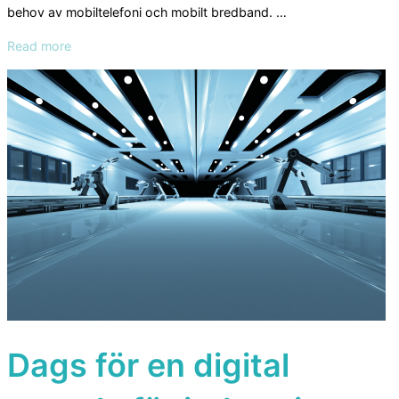
behov av mobiltelefoni och mobilt bredband. …
“Frekvensbristen
Read more
snedvrider
marknaden”
Dags för en digital