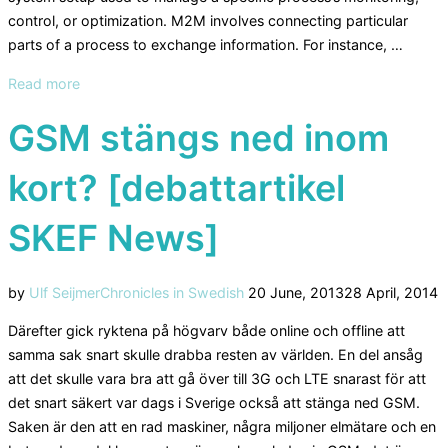
control, or optimization. M2M involves connecting particular
parts of a process to exchange information. For instance, …
“Is
Read more
IoT
GSM stängs ned inom
becoming
M2M
kort? [debattartikel
again?”
SKEF News]
Posted
by
Ulf Seijmer
Chronicles in Swedish
20 June, 2013
28 April, 2014
on
Därefter gick ryktena på högvarv både online och offline att
samma sak snart skulle drabba resten av världen. En del ansåg
att det skulle vara bra att gå över till 3G och LTE snarast för att
det snart säkert var dags i Sverige också att stänga ned GSM.
Saken är den att en rad maskiner, några miljoner elmätare och en