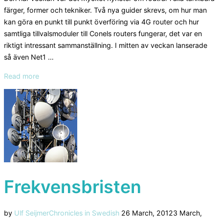
färger, former och tekniker. Två nya guider skrevs, om hur man
kan göra en punkt till punkt överföring via 4G router och hur
samtliga tillvalsmoduler till Conels routers fungerar, det var en
riktigt intressant sammanställning. I mitten av veckan lanserade
så även Net1 …
“Mycket
Read more
4G
routrar,
mycket
content,
ny
utmaning
och
ett
Frekvensbristen
nytt
newsroom”
Posted
by
Ulf Seijmer
Chronicles in Swedish
26 March, 2012
3 March,