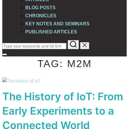
BLOG POSTS
CHRONICLES
KEY NOTES AND SEMINARS
PUBLISHED ARTICLES
Search
for:
Toggle
TAG:
M2M
sidebar
&
navigation
The History of IoT: From
Early Experiments to a
Connected World